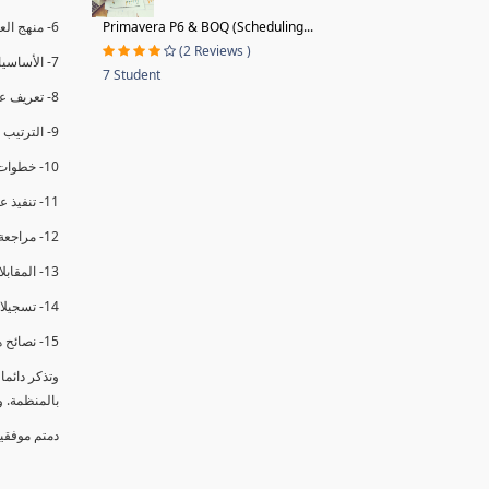
Primavera P6 & BOQ (Scheduling...
6- منهج العملية في التدقيق الداخلي.
(2 Reviews )
7- الأساسيات المتعلقة بعملية التدقيق الداخلي.
7 Student
8- تعريف عدم المطابقة والملاحظات.
9- الترتيب والتنظيم للتدقيق الداخلي.
10- خطوات عملية التدقيق الداخلي.
11- تنفيذ عملية التدقيق الداخلي والاجتماع الافتتاحي.
12- مراجعة السجلات والوثائق.
13- المقابلات مع الموظفين ومراقبة الانشطة والمرافق.
14- تسجيلات الأدلة أثناء التدقيق.
15- نصائح هامة لتدقيق ناجح.
وتذكر دائم
بالمنظمة. 
دمتم موفقي