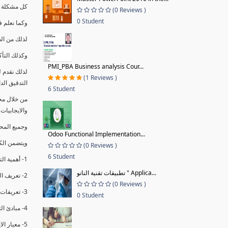
كل مشكلة ه
(0 Reviews )
0 Student
وكما نعلم ف
لذلك من ال
وكذلك التأك
PMI_PBA Business analysis Cour...
لذلك نقدم 
(1 Reviews )
التدقيق الد
6 Student
من خلال مج
والايجابيات
وجميع المحاضر
Odoo Functional Implementation...
ويتضمن الك
(0 Reviews )
6 Student
1- أهمية التدقيق الداخلي وتعريفه.
تطبيقات تقنية النانو " Applica...
2- تعريف التدقيق وأنواعه الرئيسية.
(0 Reviews )
3- تعريفات ومفاهيم عن التدقيق الداخلي.
0 Student
4- مبادئ التدقيق.
5- معيار الايزو 19011:2018.