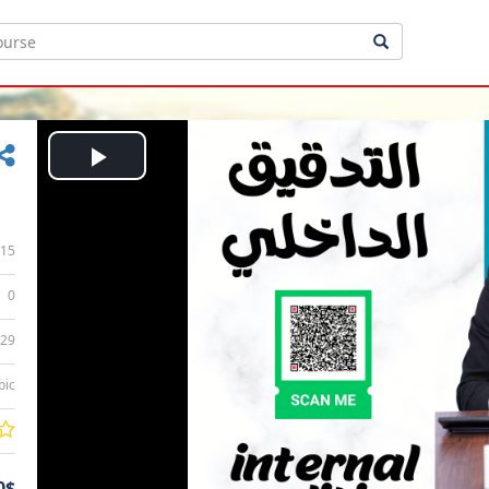
Play
Video
15
0
:29
bic
0$