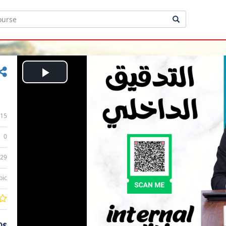
Play
Video
15
0
:29
bic
0$