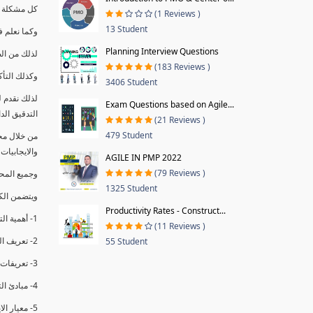
كل مشكلة ه
(1 Reviews )
13 Student
وكما نعلم ف
Planning Interview Questions
لذلك من ال
(183 Reviews )
وكذلك التأك
3406 Student
لذلك نقدم 
Exam Questions based on Agile...
التدقيق الد
(21 Reviews )
479 Student
من خلال مج
والايجابيات
AGILE IN PMP 2022
(79 Reviews )
وجميع المحاضر
1325 Student
ويتضمن الك
Productivity Rates - Construct...
1- أهمية التدقيق الداخلي وتعريفه.
(11 Reviews )
2- تعريف التدقيق وأنواعه الرئيسية.
55 Student
3- تعريفات ومفاهيم عن التدقيق الداخلي.
4- مبادئ التدقيق.
5- معيار الايزو 19011:2018.