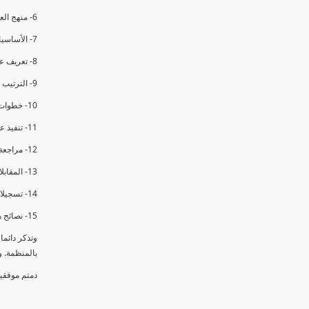
6- منهج العملية في التدقيق الداخلي.
7- الأساسيات المتعلقة بعملية التدقيق الداخلي.
8- تعريف عدم المطابقة والملاحظات.
9- الترتيب والتنظيم للتدقيق الداخلي.
10- خطوات عملية التدقيق الداخلي.
11- تنفيذ عملية التدقيق الداخلي والاجتماع الافتتاحي.
12- مراجعة السجلات والوثائق.
13- المقابلات مع الموظفين ومراقبة الانشطة والمرافق.
14- تسجيلات الأدلة أثناء التدقيق.
15- نصائح هامة لتدقيق ناجح.
وتذكر دائم
بالمنظمة. 
دمتم موفقي