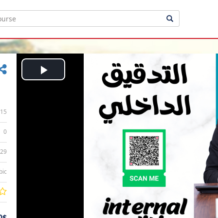
Play
Video
15
0
:29
bic
0$