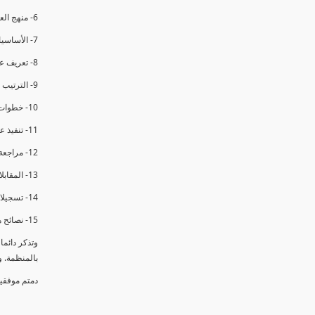
6- منهج العملية في التدقيق الداخلي.
7- الأساسيات المتعلقة بعملية التدقيق الداخلي.
8- تعريف عدم المطابقة والملاحظات.
9- الترتيب والتنظيم للتدقيق الداخلي.
10- خطوات عملية التدقيق الداخلي.
11- تنفيذ عملية التدقيق الداخلي والاجتماع الافتتاحي.
12- مراجعة السجلات والوثائق.
13- المقابلات مع الموظفين ومراقبة الانشطة والمرافق.
14- تسجيلات الأدلة أثناء التدقيق.
15- نصائح هامة لتدقيق ناجح.
وتذكر دائم
بالمنظمة. 
دمتم موفقي