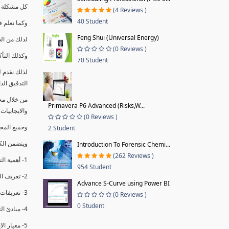
كل مشكلة ه
(4 Reviews )
40 Student
وكما نعلم ف
Feng Shui (Universal Energy)
لذلك من ال
(0 Reviews )
وكذلك التأك
70 Student
لذلك نقدم 
التدقيق الد
من خلال مج
Primavera P6 Advanced (Risks,W...
والايجابيات
(0 Reviews )
وجميع المحاضر
2 Student
ويتضمن الك
Introduction To Forensic Chemi...
(262 Reviews )
1- أهمية التدقيق الداخلي وتعريفه.
954 Student
2- تعريف التدقيق وأنواعه الرئيسية.
Advance S-Curve using Power BI
3- تعريفات ومفاهيم عن التدقيق الداخلي.
(0 Reviews )
0 Student
4- مبادئ التدقيق.
5- معيار الايزو 19011:2018.