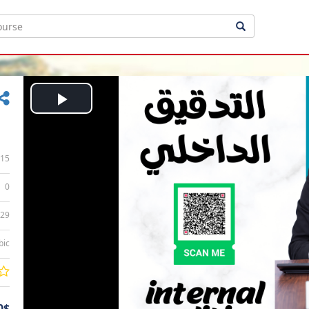
Play
Video
15
0
:29
bic
0$