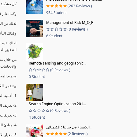
كل مشكلة ه
(262 Reviews )
954 Student
وكما نعلم ف
Management of Risk M_O_R
لذلك من ال
(0 Reviews )
وكذلك التأك
6 Student
لذلك نقدم 
التدقيق الد
من خلال مج
Remote sensing and geographic...
والايجابيات
(0 Reviews )
وجميع المحاضر
0 Student
ويتضمن الك
1- أهمية التدقيق الداخلي وتعريفه.
Search Engine Optimization 201...
2- تعريف التدقيق وأنواعه الرئيسية.
(0 Reviews )
3- تعريفات ومفاهيم عن التدقيق الداخلي.
4 Student
4- مبادئ التدقيق.
الكيمياء في حياتنا : الكيميائى...
(2 Reviews )
5- معيار الايزو 19011:2018.