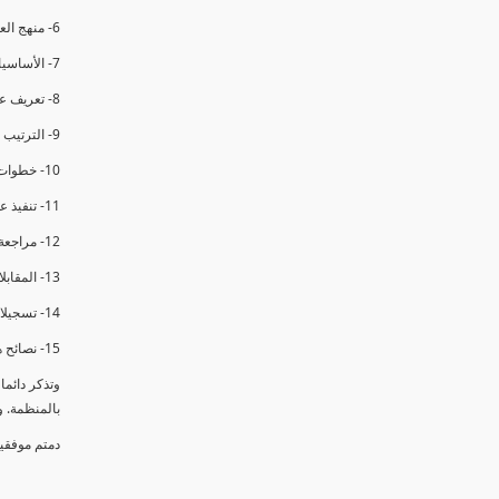
6- منهج العملية في التدقيق الداخلي.
7- الأساسيات المتعلقة بعملية التدقيق الداخلي.
8- تعريف عدم المطابقة والملاحظات.
9- الترتيب والتنظيم للتدقيق الداخلي.
10- خطوات عملية التدقيق الداخلي.
11- تنفيذ عملية التدقيق الداخلي والاجتماع الافتتاحي.
12- مراجعة السجلات والوثائق.
13- المقابلات مع الموظفين ومراقبة الانشطة والمرافق.
14- تسجيلات الأدلة أثناء التدقيق.
15- نصائح هامة لتدقيق ناجح.
وتذكر دائم
بالمنظمة. 
دمتم موفقي