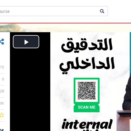
Play
Video
15
0
:29
bic
0$