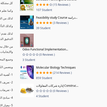
كل مشكلة ه
(15 Reviews )
107 Student
وكما نعلم ف
Feasibility study Course دراسة...
لذلك من ال
(3 Reviews )
وكذلك التأك
39 Student
لذلك نقدم 
التدقيق الد
من خلال مج
Odoo Functional Implementation...
والايجابيات
(0 Reviews )
وجميع المحاضر
3 Student
ويتضمن الك
Molecular Biology Techniques
(214 Reviews )
1- أهمية التدقيق الداخلي وتعريفه.
859 Student
2- تعريف التدقيق وأنواعه الرئيسية.
إدارة شركات المقاولات Construc...
3- تعريفات ومفاهيم عن التدقيق الداخلي.
(0 Reviews )
4 Student
4- مبادئ التدقيق.
5- معيار الايزو 19011:2018.