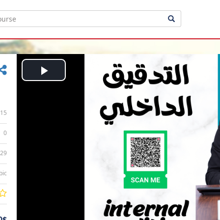
Play
Video
15
0
:29
bic
0$