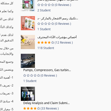
كل مشكلة ه
(0 Reviews )
2 Student
وكما نعلم ف
تكنيك رسم الاشجار بالماركر - د...
لذلك من ال
(0 Reviews )
وكذلك التأك
1 Student
لذلك نقدم 
أخصائي مؤشرات الأداء المحترف
التدقيق الد
(12 Reviews )
118 Student
من خلال مج
والايجابيات
وجميع المحاضر
ويتضمن الك
Pumps, Compressors, Gas turbin...
(0 Reviews )
1- أهمية التدقيق الداخلي وتعريفه.
1 Student
2- تعريف التدقيق وأنواعه الرئيسية.
3- تعريفات ومفاهيم عن التدقيق الداخلي.
4- مبادئ التدقيق.
Delay Analysis and Claim Submi...
(33 Reviews )
5- معيار الايزو 19011:2018.