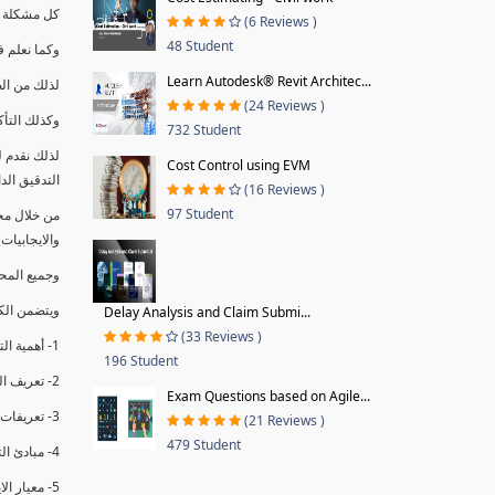
كل مشكلة ه
(6 Reviews )
48 Student
وكما نعلم ف
Learn Autodesk® Revit Architec...
لذلك من ال
(24 Reviews )
وكذلك التأك
732 Student
لذلك نقدم 
Cost Control using EVM
التدقيق الد
(16 Reviews )
97 Student
من خلال مج
والايجابيات
وجميع المحاضر
ويتضمن الك
Delay Analysis and Claim Submi...
(33 Reviews )
1- أهمية التدقيق الداخلي وتعريفه.
196 Student
2- تعريف التدقيق وأنواعه الرئيسية.
Exam Questions based on Agile...
3- تعريفات ومفاهيم عن التدقيق الداخلي.
(21 Reviews )
479 Student
4- مبادئ التدقيق.
5- معيار الايزو 19011:2018.