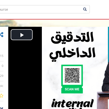
Play
Video
15
0
:29
bic
0$