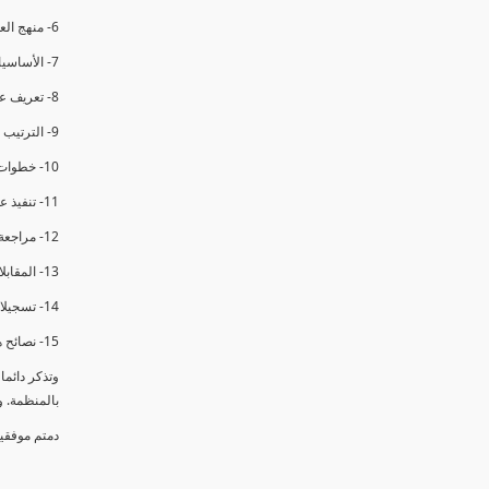
6- منهج العملية في التدقيق الداخلي.
7- الأساسيات المتعلقة بعملية التدقيق الداخلي.
8- تعريف عدم المطابقة والملاحظات.
9- الترتيب والتنظيم للتدقيق الداخلي.
10- خطوات عملية التدقيق الداخلي.
11- تنفيذ عملية التدقيق الداخلي والاجتماع الافتتاحي.
12- مراجعة السجلات والوثائق.
13- المقابلات مع الموظفين ومراقبة الانشطة والمرافق.
14- تسجيلات الأدلة أثناء التدقيق.
15- نصائح هامة لتدقيق ناجح.
وتذكر دائم
بالمنظمة. 
دمتم موفقي