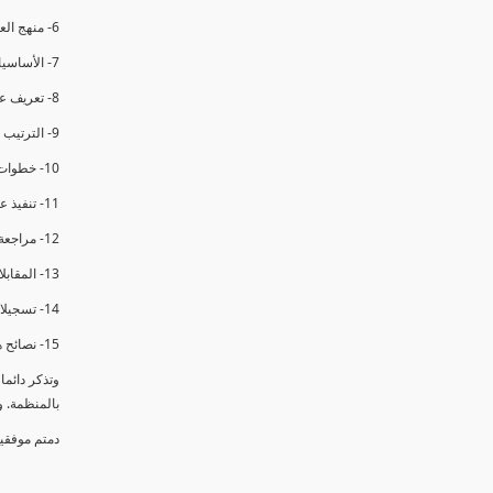
6- منهج العملية في التدقيق الداخلي.
7- الأساسيات المتعلقة بعملية التدقيق الداخلي.
8- تعريف عدم المطابقة والملاحظات.
9- الترتيب والتنظيم للتدقيق الداخلي.
10- خطوات عملية التدقيق الداخلي.
11- تنفيذ عملية التدقيق الداخلي والاجتماع الافتتاحي.
12- مراجعة السجلات والوثائق.
13- المقابلات مع الموظفين ومراقبة الانشطة والمرافق.
14- تسجيلات الأدلة أثناء التدقيق.
15- نصائح هامة لتدقيق ناجح.
وتذكر دائم
بالمنظمة. 
دمتم موفقي