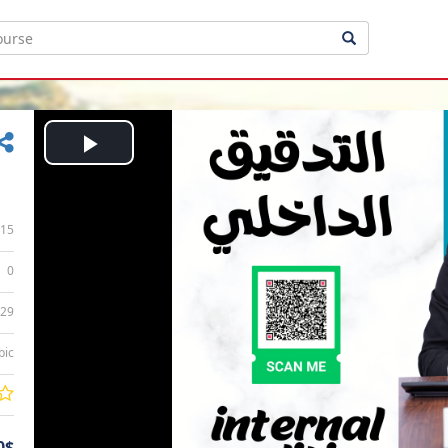
Play
Video
15
0
:29
bic
0$