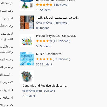
كل مشكلة ه
(1 Reviews )
19 Student
وكما نعلم ف
احترف رسم ملامس الخامات بالمار...
لذلك من ال
(0 Reviews )
وكذلك التأك
0 Student
لذلك نقدم 
Productivity Rates - Construct...
التدقيق الد
(11 Reviews )
55 Student
من خلال مج
والايجابيات
KPIs & Dashboards
(83 Reviews )
وجميع المحاضر
305 Student
ويتضمن الك
1- أهمية التدقيق الداخلي وتعريفه.
2- تعريف التدقيق وأنواعه الرئيسية.
Dynamic and Positive displacem...
3- تعريفات ومفاهيم عن التدقيق الداخلي.
(0 Reviews )
0 Student
4- مبادئ التدقيق.
5- معيار الايزو 19011:2018.