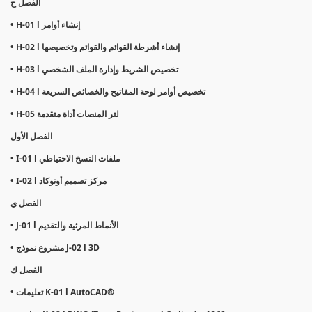
الفصل ح
• H-01 l إنشاء أوامر
• H-02 l إنشاء أشرطة القوائم والقوائم وتخصيصها
• H-03 l تخصيص الشريط وإدارة الملف الشخصي
• H-04 l تخصيص أوامر لوحة المفاتيح والخصائص السريعة
• H-05 لتر المنصات أداة متقدمة
الفصل الأول
• I-01 l ملفات النسخ الاحتياطي
• I-02 l مركز تصميم أوتوكاد
الفصل ي
• J-01 l الأنماط المرئية والتقديم
• مشروع نموذج J-02 l 3D
الفصل ك
• تعليمات K-01 l AutoCAD®