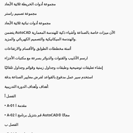
مجموعة أدوات الخريطة ثلاثية الأبعاد
مجموعة تصميم راستر
مجموعة أدوات نباتية ثلاثية الأبعاد
يتضمن AutoCAD الآن ميزات خاصة بالصناعة وأشياء ذكية للهندسة المعمارية
والهندسة الميكانيكية والتصميم الكهربائي والمزيد.
أتمتة مخططات الطوابق والأقسام والارتفاعات
ارسم الأنابيب والقنوات والدوائر بسرعة مع مكتبات الأجزاء
إنشاء تعليقات توضيحية وطبقات وجداول زمنية وقوائم وجداول تلقائيًا
استخدم سير عمل مدفوع بالقواعد لفرض معايير الصناعة بدقة
أهداف وأهداف الدورة التدريبية:
الفصل أ
• A-01 l مقدمة
• A-02 l قم بتنزيل برنامج AutoCAD® مجانًا
الفصل ب