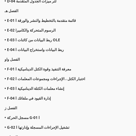
• D-04 لتر ميزات الجدول المتقدمة
الفصل هـ
• E-01 l قائمة متقدمة بالتخطيط والنشر والورقة
• E-02 الرسوم المتحركة والكاميرا
• E-03 l ربط البيانات من كائنات OLE
• E-04 l ربط البيانات واستخراج البيانات
الفصل واو
• F-01 l معرفة التنفيذ وقوة الكتل الديناميكية
• F-02 l اختبار الكتل ، الإجراءات ومجموعات المعلمات
• F-03 l إنشاء معلمات الكتلة الديناميكية
• F-04 l إدارة القيود في ملفاتك
الفصل ز
• مسجل الحركة G-01 l
• G-02 l تشغيل الإجراءات المسجلة وإدارتها