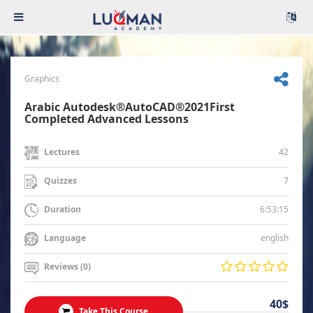
Graphics
Arabic Autodesk®AutoCAD®2021First
Completed Advanced Lessons
42
Lectures
7
Quizzes
6:53:15
Duration
english
Language
Reviews (0)
40$
Take This Course