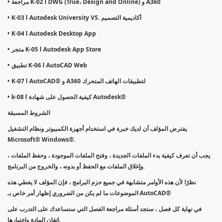
• مراجعة K-02 l DWG (True، Design and Online) و A360
• K-03 l Autodesk University VS. أكاديمية التصميم
• K-04 l Autodesk Desktop App
• متجر K-05 l Autodesk App Store
• تطبيق K-06 l AutoCAD Web
• K-07 l AutoCAD® و A360 لتطبيقات الهاتف المتحرك
• k-08 l كيفية الحصول على شهادة Autodesk®
الشروط المسبقة
يفترض المؤلف أن لديك خبرة في استخدام أجهزة الكمبيوتر ونظام التشغيل
Microsoft® Windows®.
يجب أن تعرف كيفية بدء الملفات الجديدة ، وفتح الملفات الموجودة ، وحفظ الملفات ،
وإغلاق الملفات مع الحفظ أو بدونه ، والخروج من البرنامج.
نظرًا لأن هذه الأوامر متشابهة في جميع حزم البرامج ، فإن المؤلف لا يغطي هذه
الموضوعات ما لم يكن من الضروري إظهار أمر خاص بـ AutoCAD®
في نهاية كل فصل ، ستجد أسئلة مراجعة الفصل التي ستساعدك على التدرب على
إتقان المادة واختبارها.