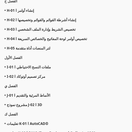
الفصل ح
• H-01 l إنشاء أوامر
• H-02 l إنشاء أشرطة القوائم والقوائم وتخصيصها
• H-03 l تخصيص الشريط وإدارة الملف الشخصي
• H-04 l تخصيص أوامر لوحة المفاتيح والخصائص السريعة
• H-05 لتر المنصات أداة متقدمة
الفصل الأول
• I-01 l ملفات النسخ الاحتياطي
• I-02 l مركز تصميم أوتوكاد
الفصل ي
• J-01 l الأنماط المرئية والتقديم
• مشروع نموذج J-02 l 3D
الفصل ك
• تعليمات K-01 l AutoCAD®