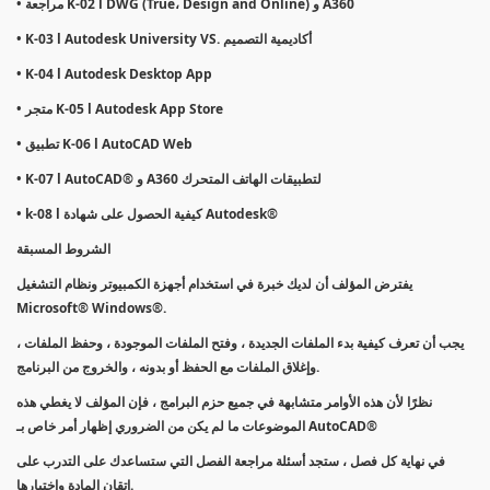
• مراجعة K-02 l DWG (True، Design and Online) و A360
• K-03 l Autodesk University VS. أكاديمية التصميم
• K-04 l Autodesk Desktop App
• متجر K-05 l Autodesk App Store
• تطبيق K-06 l AutoCAD Web
• K-07 l AutoCAD® و A360 لتطبيقات الهاتف المتحرك
• k-08 l كيفية الحصول على شهادة Autodesk®
الشروط المسبقة
يفترض المؤلف أن لديك خبرة في استخدام أجهزة الكمبيوتر ونظام التشغيل
Microsoft® Windows®.
يجب أن تعرف كيفية بدء الملفات الجديدة ، وفتح الملفات الموجودة ، وحفظ الملفات ،
وإغلاق الملفات مع الحفظ أو بدونه ، والخروج من البرنامج.
نظرًا لأن هذه الأوامر متشابهة في جميع حزم البرامج ، فإن المؤلف لا يغطي هذه
الموضوعات ما لم يكن من الضروري إظهار أمر خاص بـ AutoCAD®
في نهاية كل فصل ، ستجد أسئلة مراجعة الفصل التي ستساعدك على التدرب على
إتقان المادة واختبارها.