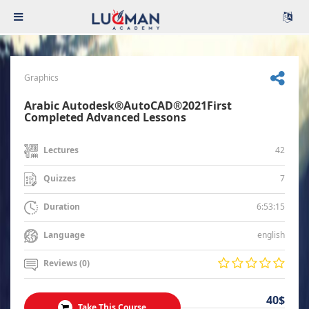
Graphics
Arabic Autodesk®AutoCAD®2021First
Completed Advanced Lessons
42
Lectures
7
Quizzes
6:53:15
Duration
english
Language
Reviews (0)
40$
Take This Course