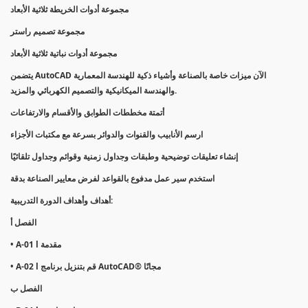
مجموعة أدوات الخريطة ثلاثية الأبعاد
مجموعة تصميم راستر
مجموعة أدوات نباتية ثلاثية الأبعاد
يتضمن AutoCAD الآن ميزات خاصة بالصناعة وأشياء ذكية للهندسة المعمارية
والهندسة الميكانيكية والتصميم الكهربائي والمزيد.
أتمتة مخططات الطوابق والأقسام والارتفاعات
ارسم الأنابيب والقنوات والدوائر بسرعة مع مكتبات الأجزاء
إنشاء تعليقات توضيحية وطبقات وجداول زمنية وقوائم وجداول تلقائيًا
استخدم سير عمل مدفوع بالقواعد لفرض معايير الصناعة بدقة
أهداف وأهداف الدورة التدريبية:
الفصل أ
• A-01 l مقدمة
• A-02 l قم بتنزيل برنامج AutoCAD® مجانًا
الفصل ب