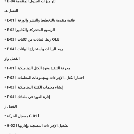
• D-04 لتر ميزات الجدول المتقدمة
الفصل هـ
• E-01 l قائمة متقدمة بالتخطيط والنشر والورقة
• E-02 الرسوم المتحركة والكاميرا
• E-03 l ربط البيانات من كائنات OLE
• E-04 l ربط البيانات واستخراج البيانات
الفصل واو
• F-01 l معرفة التنفيذ وقوة الكتل الديناميكية
• F-02 l اختبار الكتل ، الإجراءات ومجموعات المعلمات
• F-03 l إنشاء معلمات الكتلة الديناميكية
• F-04 l إدارة القيود في ملفاتك
الفصل ز
• مسجل الحركة G-01 l
• G-02 l تشغيل الإجراءات المسجلة وإدارتها