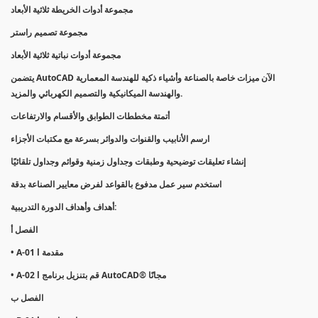
مجموعة أدوات الخريطة ثلاثية الأبعاد
مجموعة تصميم راستر
مجموعة أدوات نباتية ثلاثية الأبعاد
يتضمن AutoCAD الآن ميزات خاصة بالصناعة وأشياء ذكية للهندسة المعمارية
والهندسة الميكانيكية والتصميم الكهربائي والمزيد.
أتمتة مخططات الطوابق والأقسام والارتفاعات
ارسم الأنابيب والقنوات والدوائر بسرعة مع مكتبات الأجزاء
إنشاء تعليقات توضيحية وطبقات وجداول زمنية وقوائم وجداول تلقائيًا
استخدم سير عمل مدفوع بالقواعد لفرض معايير الصناعة بدقة
أهداف وأهداف الدورة التدريبية:
الفصل أ
• A-01 l مقدمة
• A-02 l قم بتنزيل برنامج AutoCAD® مجانًا
الفصل ب