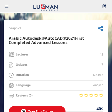
Graphics
Arabic Autodesk®AutoCAD®2021First
Completed Advanced Lessons
42
Lectures
7
Quizzes
6:53:15
Duration
english
Language
Reviews (0)
40$
Take This Course