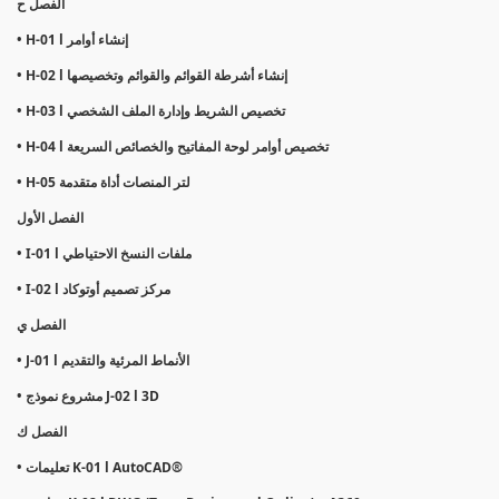
الفصل ح
• H-01 l إنشاء أوامر
• H-02 l إنشاء أشرطة القوائم والقوائم وتخصيصها
• H-03 l تخصيص الشريط وإدارة الملف الشخصي
• H-04 l تخصيص أوامر لوحة المفاتيح والخصائص السريعة
• H-05 لتر المنصات أداة متقدمة
الفصل الأول
• I-01 l ملفات النسخ الاحتياطي
• I-02 l مركز تصميم أوتوكاد
الفصل ي
• J-01 l الأنماط المرئية والتقديم
• مشروع نموذج J-02 l 3D
الفصل ك
• تعليمات K-01 l AutoCAD®