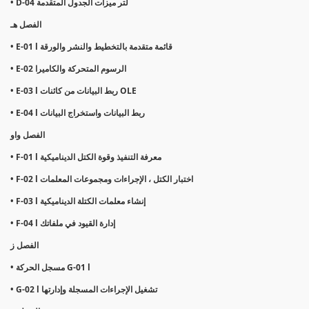
• D-04 لتر ميزات الجدول المتقدمة
الفصل هـ
• E-01 l قائمة متقدمة بالتخطيط والنشر والورقة
• E-02 الرسوم المتحركة والكاميرا
• E-03 l ربط البيانات من كائنات OLE
• E-04 l ربط البيانات واستخراج البيانات
الفصل واو
• F-01 l معرفة التنفيذ وقوة الكتل الديناميكية
• F-02 l اختبار الكتل ، الإجراءات ومجموعات المعلمات
• F-03 l إنشاء معلمات الكتلة الديناميكية
• F-04 l إدارة القيود في ملفاتك
الفصل ز
• مسجل الحركة G-01 l
• G-02 l تشغيل الإجراءات المسجلة وإدارتها