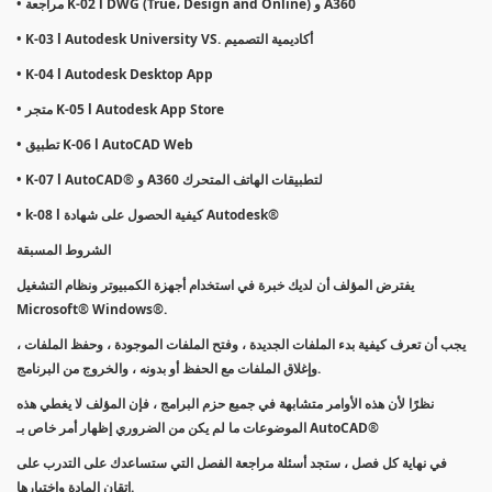
• مراجعة K-02 l DWG (True، Design and Online) و A360
• K-03 l Autodesk University VS. أكاديمية التصميم
• K-04 l Autodesk Desktop App
• متجر K-05 l Autodesk App Store
• تطبيق K-06 l AutoCAD Web
• K-07 l AutoCAD® و A360 لتطبيقات الهاتف المتحرك
• k-08 l كيفية الحصول على شهادة Autodesk®
الشروط المسبقة
يفترض المؤلف أن لديك خبرة في استخدام أجهزة الكمبيوتر ونظام التشغيل
Microsoft® Windows®.
يجب أن تعرف كيفية بدء الملفات الجديدة ، وفتح الملفات الموجودة ، وحفظ الملفات ،
وإغلاق الملفات مع الحفظ أو بدونه ، والخروج من البرنامج.
نظرًا لأن هذه الأوامر متشابهة في جميع حزم البرامج ، فإن المؤلف لا يغطي هذه
الموضوعات ما لم يكن من الضروري إظهار أمر خاص بـ AutoCAD®
في نهاية كل فصل ، ستجد أسئلة مراجعة الفصل التي ستساعدك على التدرب على
إتقان المادة واختبارها.