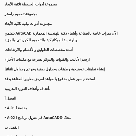
مجموعة أدوات الخريطة ثلاثية الأبعاد
مجموعة تصميم راستر
مجموعة أدوات نباتية ثلاثية الأبعاد
يتضمن AutoCAD الآن ميزات خاصة بالصناعة وأشياء ذكية للهندسة المعمارية
والهندسة الميكانيكية والتصميم الكهربائي والمزيد.
أتمتة مخططات الطوابق والأقسام والارتفاعات
ارسم الأنابيب والقنوات والدوائر بسرعة مع مكتبات الأجزاء
إنشاء تعليقات توضيحية وطبقات وجداول زمنية وقوائم وجداول تلقائيًا
استخدم سير عمل مدفوع بالقواعد لفرض معايير الصناعة بدقة
أهداف وأهداف الدورة التدريبية:
الفصل أ
• A-01 l مقدمة
• A-02 l قم بتنزيل برنامج AutoCAD® مجانًا
الفصل ب