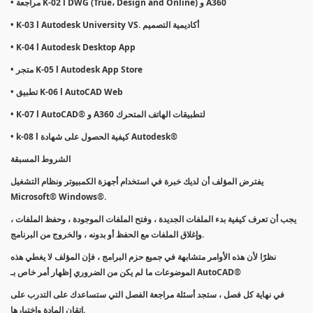
• مراجعة K-02 l DWG (True، Design and Online) و A360
• K-03 l Autodesk University VS. أكاديمية التصميم
• K-04 l Autodesk Desktop App
• متجر K-05 l Autodesk App Store
• تطبيق K-06 l AutoCAD Web
• K-07 l AutoCAD® و A360 لتطبيقات الهاتف المتحرك
• k-08 l كيفية الحصول على شهادة Autodesk®
الشروط المسبقة
يفترض المؤلف أن لديك خبرة في استخدام أجهزة الكمبيوتر ونظام التشغيل
Microsoft® Windows®.
يجب أن تعرف كيفية بدء الملفات الجديدة ، وفتح الملفات الموجودة ، وحفظ الملفات ،
وإغلاق الملفات مع الحفظ أو بدونه ، والخروج من البرنامج.
نظرًا لأن هذه الأوامر متشابهة في جميع حزم البرامج ، فإن المؤلف لا يغطي هذه
الموضوعات ما لم يكن من الضروري إظهار أمر خاص بـ AutoCAD®
في نهاية كل فصل ، ستجد أسئلة مراجعة الفصل التي ستساعدك على التدرب على
إتقان المادة واختبارها.