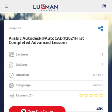
Graphics
Arabic Autodesk®AutoCAD®2021First
Completed Advanced Lessons
42
Lectures
7
Quizzes
6:53:15
Duration
english
Language
Reviews (0)
40$
Take This Course