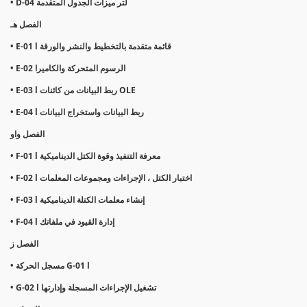
• D-04 لتر ميزات الجدول المتقدمة
الفصل هـ
• E-01 l قائمة متقدمة بالتخطيط والنشر والورقة
• E-02 الرسوم المتحركة والكاميرا
• E-03 l ربط البيانات من كائنات OLE
• E-04 l ربط البيانات واستخراج البيانات
الفصل واو
• F-01 l معرفة التنفيذ وقوة الكتل الديناميكية
• F-02 l اختبار الكتل ، الإجراءات ومجموعات المعلمات
• F-03 l إنشاء معلمات الكتلة الديناميكية
• F-04 l إدارة القيود في ملفاتك
الفصل ز
• مسجل الحركة G-01 l
• G-02 l تشغيل الإجراءات المسجلة وإدارتها