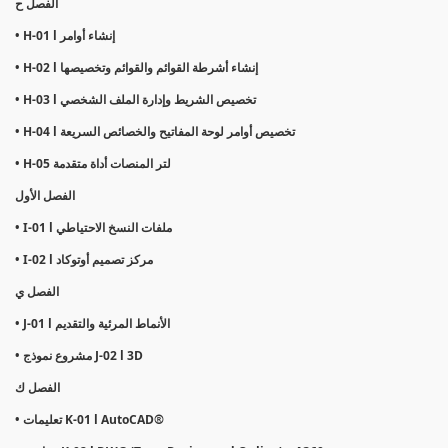
الفصل ح
• H-01 l إنشاء أوامر
• H-02 l إنشاء أشرطة القوائم والقوائم وتخصيصها
• H-03 l تخصيص الشريط وإدارة الملف الشخصي
• H-04 l تخصيص أوامر لوحة المفاتيح والخصائص السريعة
• H-05 لتر المنصات أداة متقدمة
الفصل الأول
• I-01 l ملفات النسخ الاحتياطي
• I-02 l مركز تصميم أوتوكاد
الفصل ي
• J-01 l الأنماط المرئية والتقديم
• مشروع نموذج J-02 l 3D
الفصل ك
• تعليمات K-01 l AutoCAD®