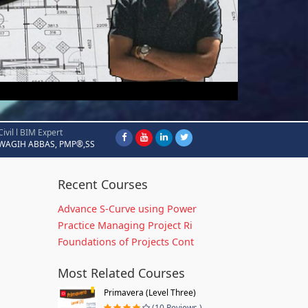
Civil l BIM Expert
WAGIH ABBAS, PMP®,SS
Recent Courses
Advance S-Curve using Power
Practice Managing Project Ri
Foundations of Projects Cont
Most Related Courses
Primavera (Level Three)
(10 Reviews )