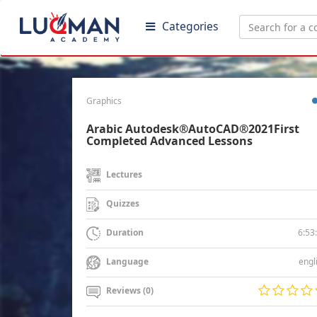
Categories
Graphics
Arabic Autodesk®AutoCAD®2021First
Completed Advanced Lessons
Lectures
Quizzes
6:53
Duration
engl
Language
Reviews (0)