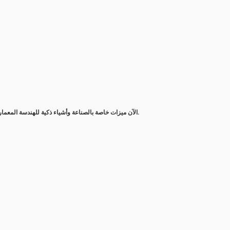
يتضمن AutoCAD الآن ميزات خاصة بالصناعة وأشياء ذكية للهندسة المعمارية والهندسة الميكانيكية والتصميم الكهربائي والمزيد.