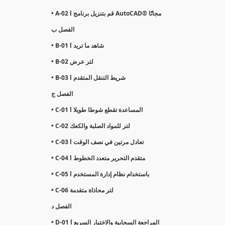
• A-02 l قم بتنزيل برنامج AutoCAD® مجانًا
الفصل ب
• B-01 l شاهد ما تريد
• B-02 لتر عرض
• B-03 l شريط التنقل المتقدم
الفصل ج
• C-01 l المساعدة تقطع شوطا طويلا
• C-02 لتر للمواد الصلبة والكعك
• C-03 l تعادل مرتين في نصف الوقت
• C-04 l متقدم التحرير متعدد الخطوط
• C-05 l باستخدام نظام إدارة المستخدم
• C-06 لتر محاذاة متقدمة
الفصل د
• D-01 l المراجعة السحابية والاختيار السريع