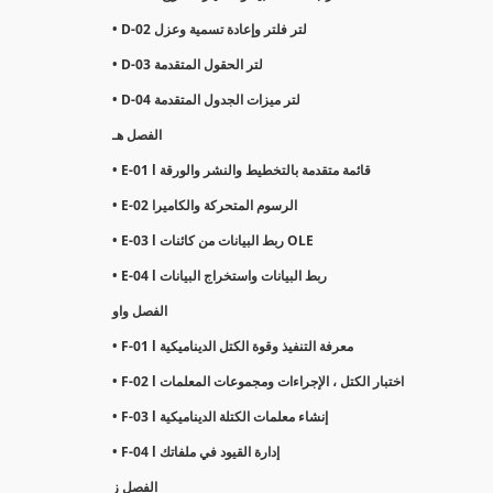
• D-02 لتر فلتر وإعادة تسمية وعزل
• D-03 لتر الحقول المتقدمة
• D-04 لتر ميزات الجدول المتقدمة
الفصل هـ
• E-01 l قائمة متقدمة بالتخطيط والنشر والورقة
• E-02 الرسوم المتحركة والكاميرا
• E-03 l ربط البيانات من كائنات OLE
• E-04 l ربط البيانات واستخراج البيانات
الفصل واو
• F-01 l معرفة التنفيذ وقوة الكتل الديناميكية
• F-02 l اختبار الكتل ، الإجراءات ومجموعات المعلمات
• F-03 l إنشاء معلمات الكتلة الديناميكية
• F-04 l إدارة القيود في ملفاتك
الفصل ز