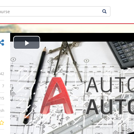
Play
Video
42
7
:15
ish