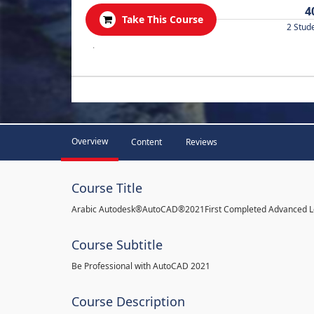
4
Take This Course
2 Stud
.
Overview
Content
Reviews
Course Title
Arabic Autodesk®AutoCAD®2021First Completed Advanced L
Course Subtitle
Be Professional with AutoCAD 2021
Course Description