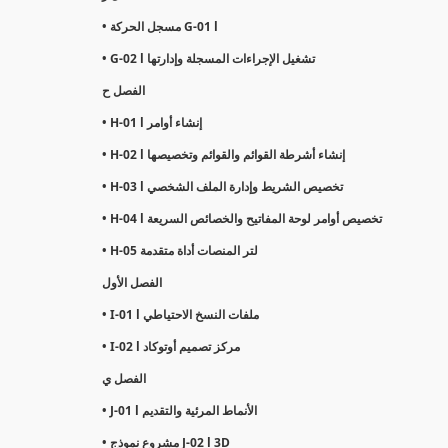
• مسجل الحركة G-01 l
• G-02 l تشغيل الإجراءات المسجلة وإدارتها
الفصل ح
• H-01 l إنشاء أوامر
• H-02 l إنشاء أشرطة القوائم والقوائم وتخصيصها
• H-03 l تخصيص الشريط وإدارة الملف الشخصي
• H-04 l تخصيص أوامر لوحة المفاتيح والخصائص السريعة
• H-05 لتر المنصات أداة متقدمة
الفصل الأول
• I-01 l ملفات النسخ الاحتياطي
• I-02 l مركز تصميم أوتوكاد
الفصل ي
• J-01 l الأنماط المرئية والتقديم
• مشروع نموذج J-02 l 3D