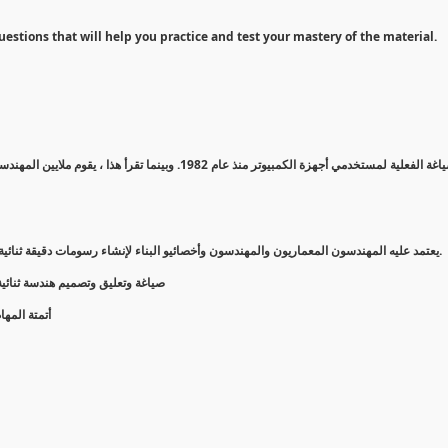
uestions that will help you practice and test your mastery of the material.
AutoCAD® هو برنامج تصميم بمساعدة الكمبيوتر (CAD) يعتمد عليه المهندسون المعماريون والمهندسون وأخصائيو البناء لإنشاء رسومات دقيقة ثنائية وثلاثية الأبعاد.
صياغة وتعليق وتصميم هندسة ثنائية ا
أتمتة المه