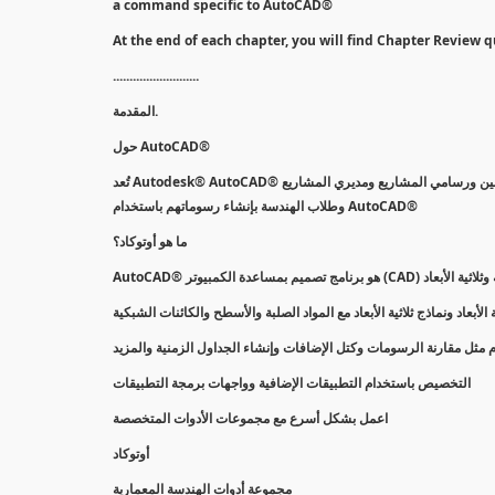
a command specific to AutoCAD®
At the end of each chapter, you will find Chapter Review q
..........................
المقدمة.
حول AutoCAD®
تُعد Autodesk® AutoCAD® أداة الصياغة الفعلية لمستخدمي أجهزة الكمبيوتر منذ عام 1982. وبينما تقرأ هذا ، يقوم ملايين المهندسين ورسامي المشاريع ومديري المشاريع
وطلاب الهندسة بإنشاء رسوماتهم باستخدام AutoCAD®
ما هو أوتوكاد؟
لأبعاد ونماذج ثلاثية الأبعاد مع المواد الصلبة والأسطح والكائنات الشبكية
ام مثل مقارنة الرسومات وكتل الإضافات وإنشاء الجداول الزمنية والمزيد
التخصيص باستخدام التطبيقات الإضافية وواجهات برمجة التطبيقات
اعمل بشكل أسرع مع مجموعات الأدوات المتخصصة
أوتوكاد
مجموعة أدوات الهندسة المعمارية