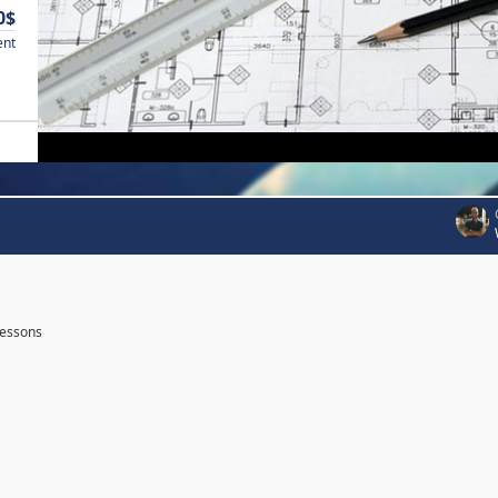
0$
ent
essons