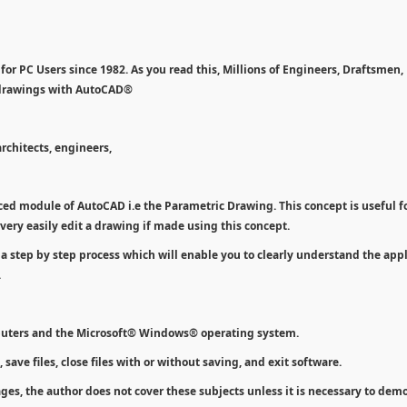
r PC Users since 1982. As you read this, Millions of Engineers, Draftsmen, 
 drawings with AutoCAD®
chitects, engineers,
ced module of AutoCAD i.e the Parametric Drawing. This concept is useful f
very easily edit a drawing if made using this concept.
 a step by step process which will enable you to clearly understand the app
.
puters and the Microsoft® Windows® operating system.
 save files, close files with or without saving, and exit software.
es, the author does not cover these subjects unless it is necessary to dem