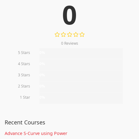
0
0 Reviews
5 Stars
0%
4 Stars
0%
3 Stars
0%
2 Stars
0%
1 Star
0%
Recent Courses
Advance S-Curve using Power