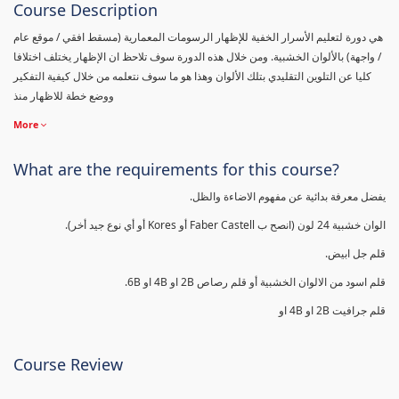
Course Description
هي دورة لتعليم الأسرار الخفية للإظهار الرسومات المعمارية (مسقط افقي / موقع عام
/ واجهة) بالألوان الخشبية. ومن خلال هذه الدورة سوف تلاحظ ان الإظهار يختلف اختلافا
كليا عن التلوين التقليدي بتلك الألوان وهذا هو ما سوف نتعلمه من خلال كيفية التفكير
ووضع خطة للاظهار منذ
More
What are the requirements for this course?
يفضل معرفة بدائية عن مفهوم الاضاءة والظل.
الوان خشبية 24 لون (انصح ب Faber Castell أو Kores أو أي نوع جيد أخر).
قلم جل ابيض.
قلم اسود من الالوان الخشبية أو قلم رصاص 2B او 4B او 6B.
قلم جرافيت 2B او 4B او
Course Review