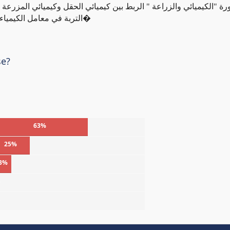
ورة "الكيميائي والزراعة " الربط بين كيميائي الحقل وكيميائي المزرعة
التربة في معامل الكيمياء الحيوية السرية الموجودة بين حبيبات التربة والعناصر ا�
se?
63%
25%
3%
%
%