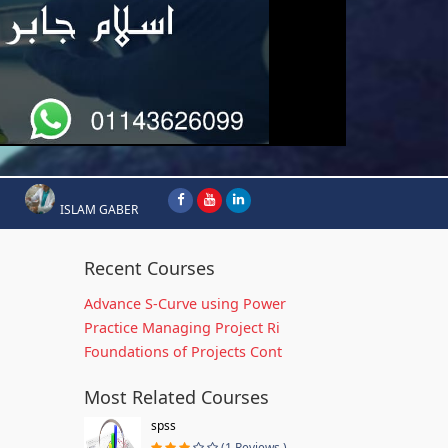
ISLAM GABER
Recent Courses
Advance S-Curve using Power
Practice Managing Project Ri
Foundations of Projects Cont
Most Related Courses
spss
(1 Reviews )