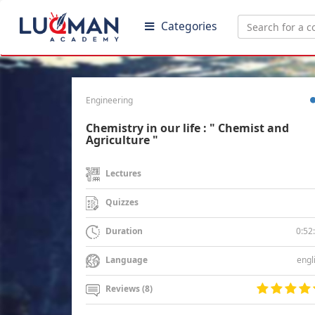
Categories
Engineering
Chemistry in our life : " Chemist and
Agriculture "
Lectures
Quizzes
0:52
Duration
engl
Language
Reviews (8)