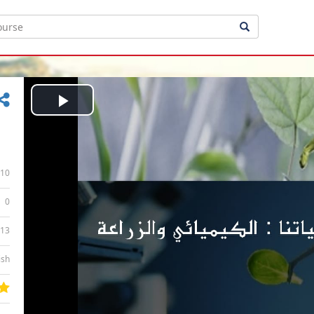
Play
Video
10
0
:13
ish