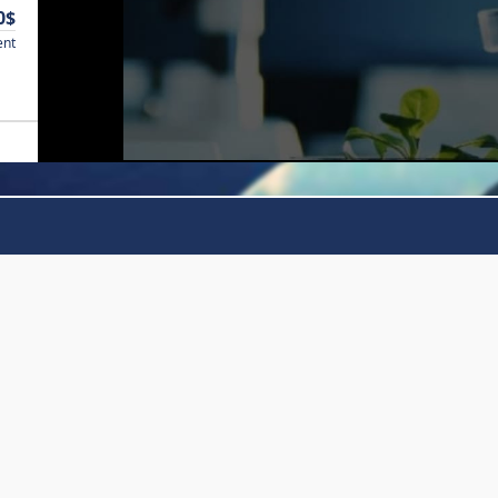
0$
ent