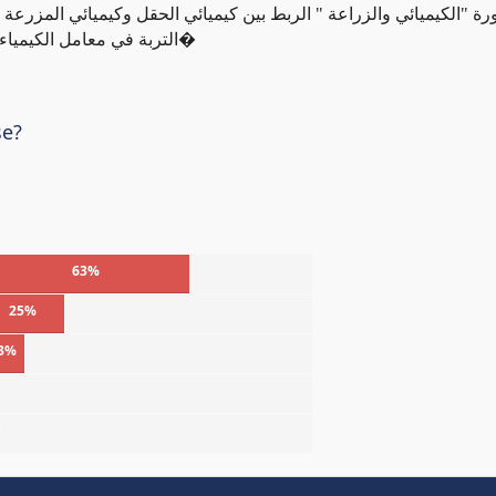
ورة "الكيميائي والزراعة " الربط بين كيميائي الحقل وكيميائي المزرعة
التربة في معامل الكيمياء الحيوية السرية الموجودة بين حبيبات التربة والعناصر ا�
se?
63%
25%
3%
%
%