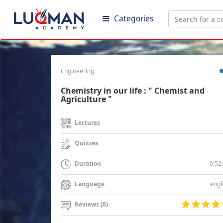
Categories
Engineering
Chemistry in our life : " Chemist and
Agriculture "
Lectures
Quizzes
0:52
Duration
engl
Language
Reviews (8)