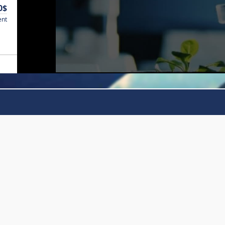
0$
ent