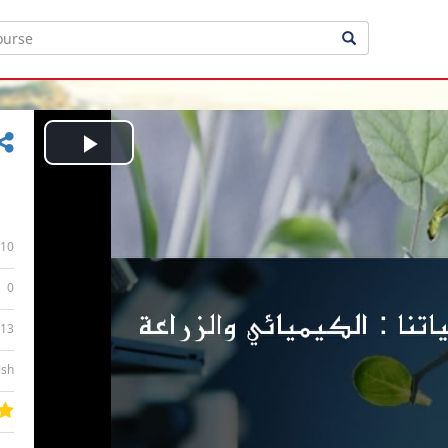
Play
Video
10
0
:13
ish