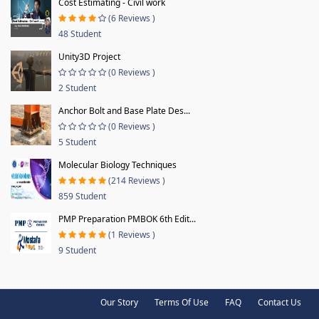
Cost Estimating - Civil work
(6 Reviews )
48 Student
Unity3D Project
(0 Reviews )
2 Student
Anchor Bolt and Base Plate Des...
(0 Reviews )
5 Student
Molecular Biology Techniques
(214 Reviews )
859 Student
PMP Preparation PMBOK 6th Edit...
(1 Reviews )
9 Student
Our Story
Terms Of Use
FAQ
Contact Us