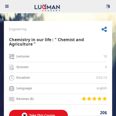
Engineering
Chemistry in our life : " Chemist and
Agriculture "
10
Lectures
0
Quizzes
0:52:13
Duration
english
Language
Reviews (8)
20$
Take This Course