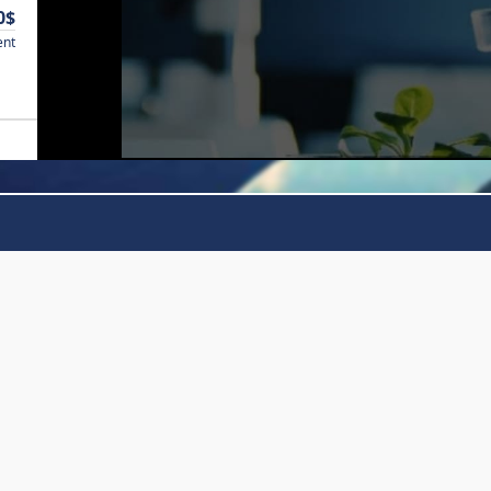
0$
ent