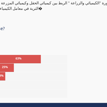
ورة "الكيميائي والزراعة " الربط بين كيميائي الحقل وكيميائي المزرعة
التربة في معامل الكيمياء الحيوية السرية الموجودة بين حبيبات التربة والعناصر ا�
se?
63%
25%
3%
%
%