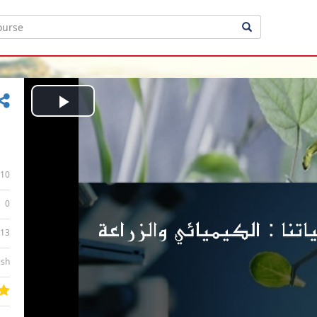
Play
Video
10
0
:13
ish