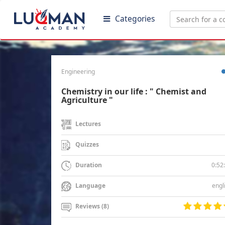
Categories
Engineering
Chemistry in our life : " Chemist and
Agriculture "
Lectures
Quizzes
0:52
Duration
engl
Language
Reviews (8)