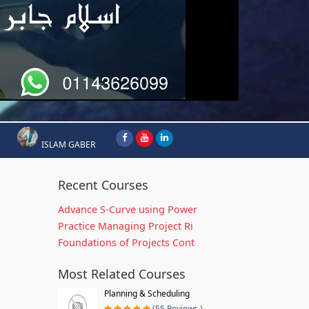
ISLAM GABER
Recent Courses
Advance S-Curve using Power
Practice Managing Project Ri
Foundations of Projects Cont
Most Related Courses
Planning & Scheduling
(55 Reviews )