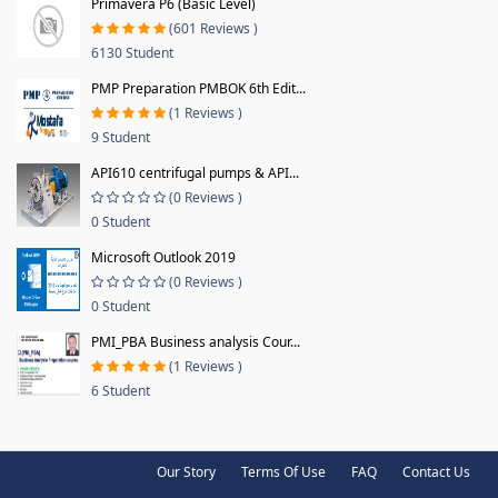
Primavera P6 (Basic Level)
(601 Reviews )
6130 Student
PMP Preparation PMBOK 6th Edit...
(1 Reviews )
9 Student
API610 centrifugal pumps & API...
(0 Reviews )
0 Student
Microsoft Outlook 2019
(0 Reviews )
0 Student
PMI_PBA Business analysis Cour...
(1 Reviews )
6 Student
Our Story
Terms Of Use
FAQ
Contact Us