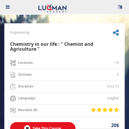
Engineering
Chemistry in our life : " Chemist and
Agriculture "
10
Lectures
0
Quizzes
0:52:13
Duration
english
Language
Reviews (8)
20$
Take This Course