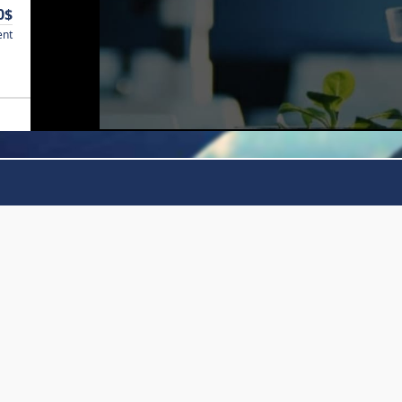
0$
ent