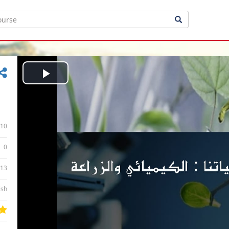
Play
Video
10
0
:13
ish