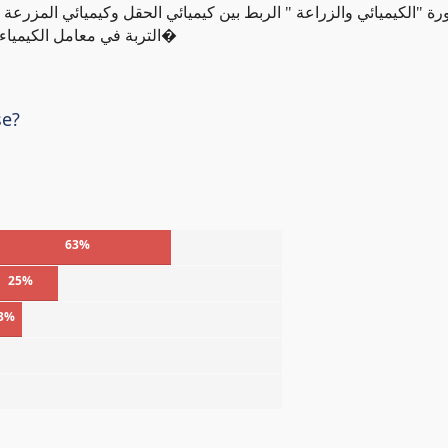
ورة "الكيميائي والزراعة " الربط بين كيميائي الحقل وكيميائي المزرعة
التربة في معامل الكيمياء الحيوية السرية الموجودة بين حبيبات التربة والعناصر ا�
se?
63%
25%
3%
%
%