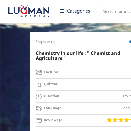
Categories
Engineering
Chemistry in our life : " Chemist and
Agriculture "
Lectures
Quizzes
0:52
Duration
engl
Language
Reviews (8)