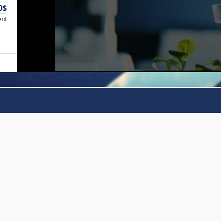
0$
ent