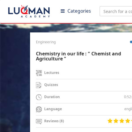
Categories
Engineering
Chemistry in our life : " Chemist and
Agriculture "
Lectures
Quizzes
0:52
Duration
engl
Language
Reviews (8)