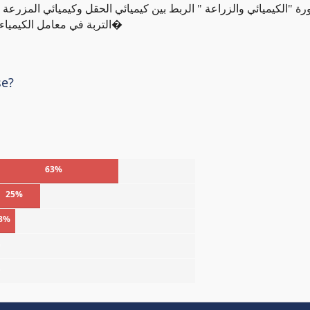
ورة "الكيميائي والزراعة " الربط بين كيميائي الحقل وكيميائي المزرعة
التربة في معامل الكيمياء الحيوية السرية الموجودة بين حبيبات التربة والعناصر ا�
se?
63%
25%
3%
%
%