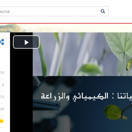
Play
Video
10
0
:13
ish