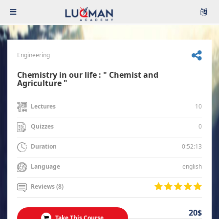
Engineering
Chemistry in our life : " Chemist and
Agriculture "
10
Lectures
0
Quizzes
0:52:13
Duration
english
Language
Reviews (8)
20$
Take This Course