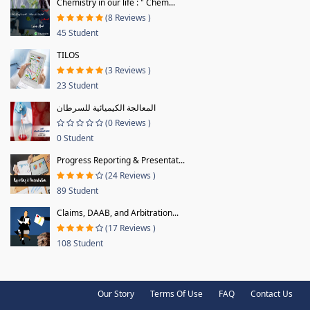
Chemistry in our life : " Chem...
(8 Reviews )
45 Student
TILOS
(3 Reviews )
23 Student
المعالجة الكيميائية للسرطان
(0 Reviews )
0 Student
Progress Reporting & Presentat...
(24 Reviews )
89 Student
Claims, DAAB, and Arbitration...
(17 Reviews )
108 Student
Our Story
Terms Of Use
FAQ
Contact Us