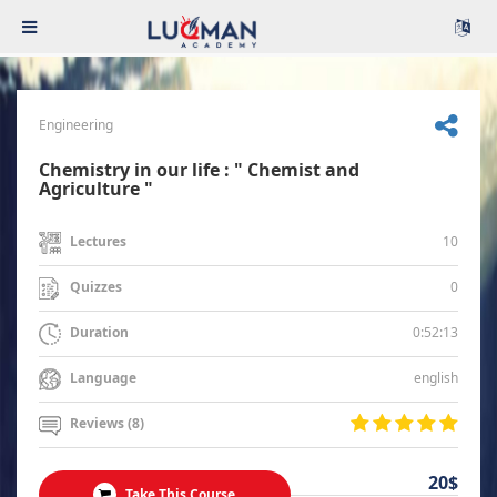
Engineering
Chemistry in our life : " Chemist and
Agriculture "
10
Lectures
0
Quizzes
0:52:13
Duration
english
Language
Reviews (8)
20$
Take This Course