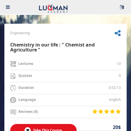
Engineering
Chemistry in our life : " Chemist and
Agriculture "
10
Lectures
0
Quizzes
0:52:13
Duration
english
Language
Reviews (8)
20$
Take This Course