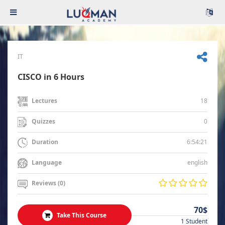
IT
CISCO in 6 Hours
18
Lectures
0
Quizzes
6:54:21
Duration
english
Language
Reviews (0)
70$
Take This Course
1 Student