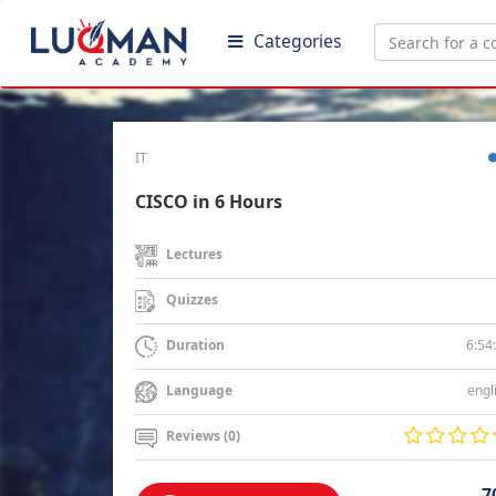
Categories
IT
CISCO in 6 Hours
Lectures
Quizzes
6:54
Duration
engl
Language
Reviews (0)
7