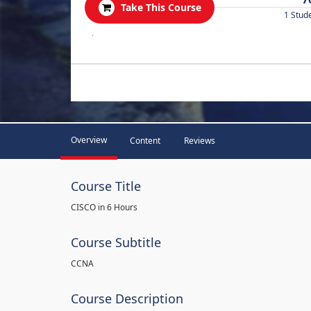
Take This Course
1 Stud
.
Overview
Content
Reviews
Course Title
CISCO in 6 Hours
Course Subtitle
CCNA
Course Description