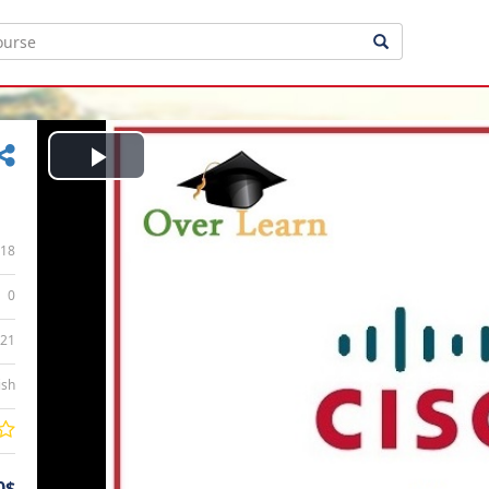
Play
Video
18
0
:21
ish
0$