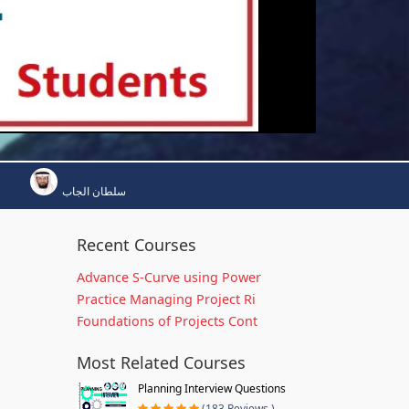
سلطان الجاب
Recent Courses
Advance S-Curve using Power
Practice Managing Project Ri
Foundations of Projects Cont
Most Related Courses
Planning Interview Questions
(183 Reviews )