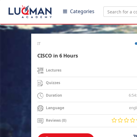
Categories
IT
CISCO in 6 Hours
Lectures
Quizzes
6:54
Duration
engl
Language
Reviews (0)
7