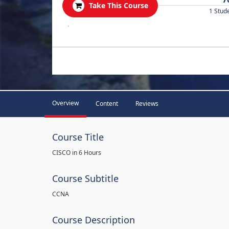
Take This Course
1 Stud
.
Overview
Content
Reviews
Course Title
CISCO in 6 Hours
Course Subtitle
CCNA
Course Description