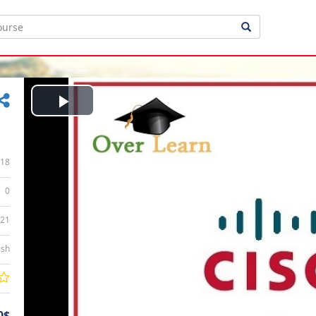
Play
Video
18
0
:21
ish
0$