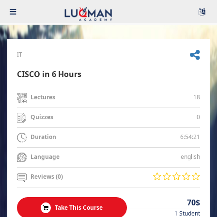
IT
CISCO in 6 Hours
18
Lectures
0
Quizzes
6:54:21
Duration
english
Language
Reviews (0)
70$
Take This Course
1 Student