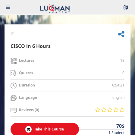
IT
CISCO in 6 Hours
18
Lectures
0
Quizzes
6:54:21
Duration
english
Language
Reviews (0)
70$
Take This Course
1 Student