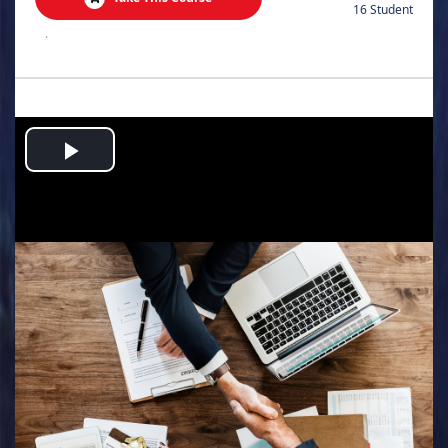
16 Student
.
Play
Video