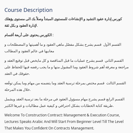
Course Description
كورس إدارة عقود التشيد و الإنشاءات للمستوى المبتدأ وصلاً بك الى مستوى يؤهلك
لإدارة العقود و بكل ثقة.
الكورس يحتوى على أربعة أقسام :
القسم الأول قسم يشرح بشكل مفصّل ماهي العقود و ما أهميتها و المصطلحات و
معانيها في عالم العقود و المطالب
القسم الثاني قسم يشرح عمليات ما قبل المناقصة و كل مايخص قبل توقيع العقد و
مراجعة و معرفة أهم شروط العقود وما المقبول منها و ما يجب رفضه فيها للحفاظ على
حقوقك في العقد.
القسم الثالث قسم مختص بمرحلة ترسية العقد وما يتضمنه من مهام وما يمكن توقًعه
خلال هذه المرحلة.
القسم الرابع قسم يشرح مهام مسؤول العقود في مرحلة ما بعد ترسية العقد ويشمل
طريقة كتابة الخطابات بشكل احترافي و كيفية عمل مطالبات و غيرها الكثير.
Welcome To Construction Contract: Management & Execution Course,
Lectures Speaks Arabic And Will Start From Beginner Level Till The Level
That Makes You Confident On Contracts Management.