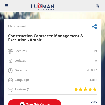
Management
Construction Contracts: Management &
Execution - Arabic
19
Lectures
0
Quizzes
4:50:17
Duration
arabic
Language
Reviews (2)
20$
Take This Course