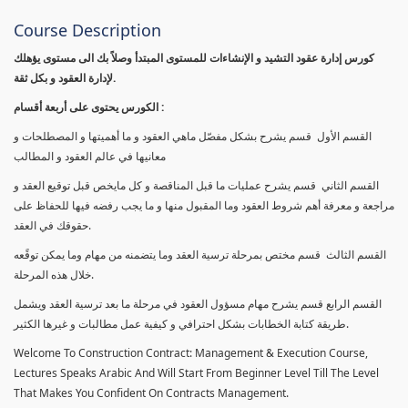
Course Description
كورس إدارة عقود التشيد و الإنشاءات للمستوى المبتدأ وصلاً بك الى مستوى يؤهلك
لإدارة العقود و بكل ثقة.
الكورس يحتوى على أربعة أقسام :
القسم الأول قسم يشرح بشكل مفصّل ماهي العقود و ما أهميتها و المصطلحات و
معانيها في عالم العقود و المطالب
القسم الثاني قسم يشرح عمليات ما قبل المناقصة و كل مايخص قبل توقيع العقد و
مراجعة و معرفة أهم شروط العقود وما المقبول منها و ما يجب رفضه فيها للحفاظ على
حقوقك في العقد.
القسم الثالث قسم مختص بمرحلة ترسية العقد وما يتضمنه من مهام وما يمكن توقًعه
خلال هذه المرحلة.
القسم الرابع قسم يشرح مهام مسؤول العقود في مرحلة ما بعد ترسية العقد ويشمل
طريقة كتابة الخطابات بشكل احترافي و كيفية عمل مطالبات و غيرها الكثير.
Welcome To Construction Contract: Management & Execution Course,
Lectures Speaks Arabic And Will Start From Beginner Level Till The Level
That Makes You Confident On Contracts Management.