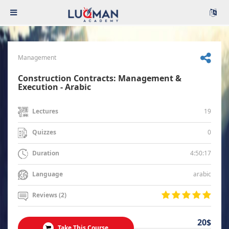
Management
Construction Contracts: Management &
Execution - Arabic
19
Lectures
0
Quizzes
4:50:17
Duration
arabic
Language
Reviews (2)
20$
Take This Course