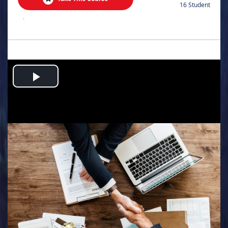
16 Student
.
Play
Video