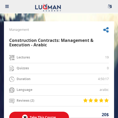
Management
Construction Contracts: Management &
Execution - Arabic
19
Lectures
0
Quizzes
4:50:17
Duration
arabic
Language
Reviews (2)
20$
Take This Course