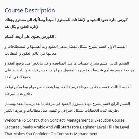
Course Description
كورس إدارة عقود التشيد و الإنشاءات للمستوى المبتدأ وصلاً بك الى مستوى يؤهلك
لإدارة العقود و بكل ثقة.
الكورس يحتوى على أربعة أقسام :
القسم الأول قسم يشرح بشكل مفصّل ماهي العقود و ما أهميتها و المصطلحات و
معانيها في عالم العقود و المطالب
القسم الثاني قسم يشرح عمليات ما قبل المناقصة و كل مايخص قبل توقيع العقد و
مراجعة و معرفة أهم شروط العقود وما المقبول منها و ما يجب رفضه فيها للحفاظ على
حقوقك في العقد.
القسم الثالث قسم مختص بمرحلة ترسية العقد وما يتضمنه من مهام وما يمكن توقًعه
خلال هذه المرحلة.
القسم الرابع قسم يشرح مهام مسؤول العقود في مرحلة ما بعد ترسية العقد ويشمل
طريقة كتابة الخطابات بشكل احترافي و كيفية عمل مطالبات و غيرها الكثير.
Welcome To Construction Contract: Management & Execution Course,
Lectures Speaks Arabic And Will Start From Beginner Level Till The Level
That Makes You Confident On Contracts Management.