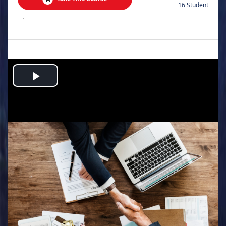
16 Student
.
Play
Video