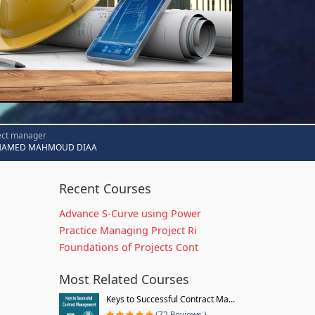
ect manager
AMED MAHMOUD DIAA
Recent Courses
Advance S-Curve using Power
Practice Managing Project Ri
Foundations of Projects Cont
Most Related Courses
Keys to Successful Contract Ma...
(72 Reviews )