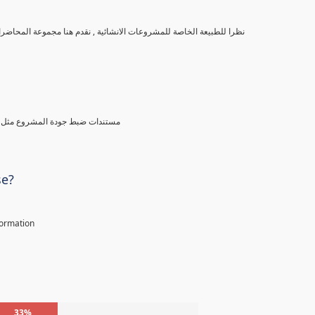
نظرا للطبيعة الخاصة للمشروعات الانشائية , نقدم هنا مجموعة المحاضرات الخاصة بادارة مستندات المشاريع الانشائية و منها نتعرف على التالى
مستندات ضبط جودة المشروع مثل خطة
se?
nformation
33%