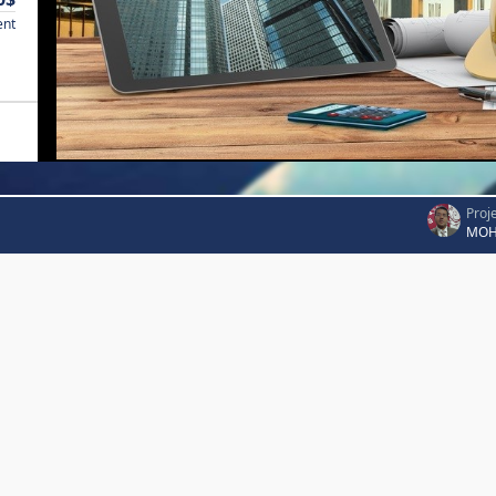
ent
Proj
MOH