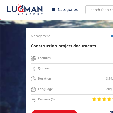
Categories
Management
Construction project documents
Lectures
Quizzes
3:19
Duration
engl
Language
Reviews (3)
2