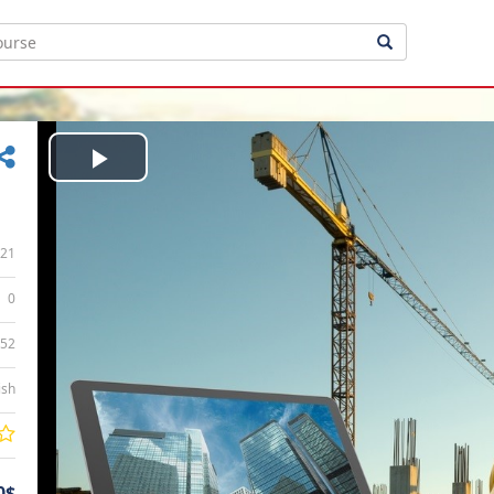
Play
Video
21
0
:52
ish
0$