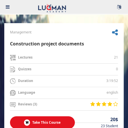
Management
Construction project documents
21
Lectures
0
Quizzes
3:19:52
Duration
english
Language
Reviews (3)
20$
Take This Course
23 Student