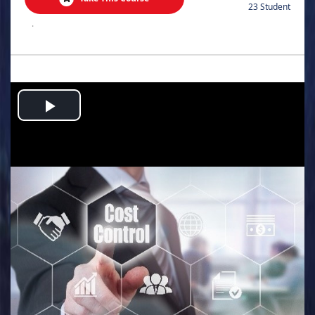
23 Student
.
Play
Video