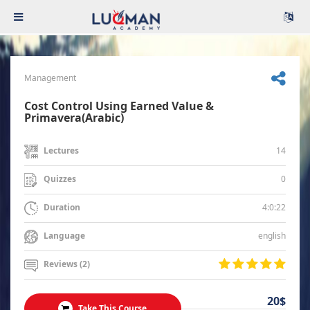
Management
Cost Control Using Earned Value &
Primavera(Arabic)
14
Lectures
0
Quizzes
4:0:22
Duration
english
Language
Reviews (2)
20$
Take This Course