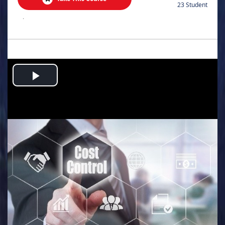
23 Student
.
Play
Video