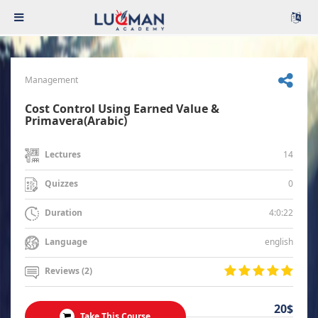
Management
Cost Control Using Earned Value &
Primavera(Arabic)
14
Lectures
0
Quizzes
4:0:22
Duration
english
Language
Reviews (2)
20$
Take This Course