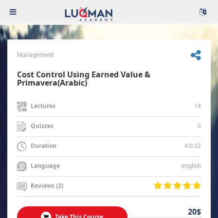
Management
Cost Control Using Earned Value &
Primavera(Arabic)
14
Lectures
0
Quizzes
4:0:22
Duration
english
Language
Reviews (2)
20$
Take This Course