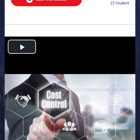
23 Student
.
Play
Video