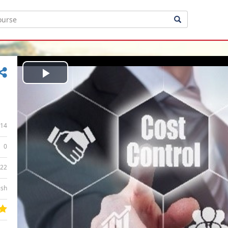
Play
Video
14
0
:22
ish