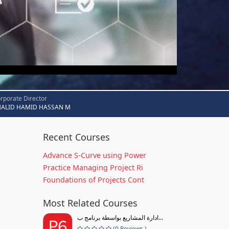
rporate Director
HALID HAMID HASSAN M
Recent Courses
Advance S-Curve using Power
Practice Managing Project Ri
Foundations of Projects Cont
Most Related Courses
ادارة المشاريع بواسطة برنامج ب...
(0 Reviews )