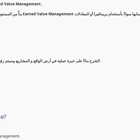
st Control بأستخدام أشهر طريقة وهي الـ Earned Value Management ,
وكيفية حسابها سواءً بأستخد
الشرح بناءً على خبرة عملية في أرض الواقع و المشاريع وسيتم رفع وشرح نفس التقارير التي أتعامل بها بشكل يومي أو أسبوعي في عملي.
se?
.
Management.