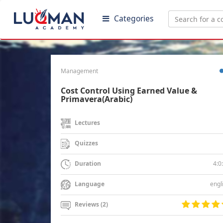
Categories
Management
Cost Control Using Earned Value &
Primavera(Arabic)
Lectures
Quizzes
4:0
Duration
engl
Language
Reviews (2)