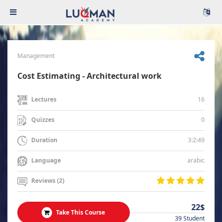
Management
Cost Estimating - Architectural work
16
Lectures
0
Quizzes
3:2:49
Duration
arabic
Language
Reviews (2)
22$
Take This Course
39 Student