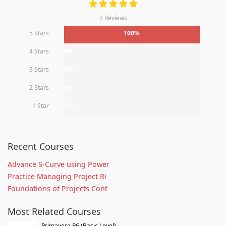
2 Reviews
5 Stars
100%
4 Stars
0%
3 Stars
0%
2 Stars
0%
1 Star
0%
Recent Courses
Advance S-Curve using Power
Practice Managing Project Ri
Foundations of Projects Cont
Most Related Courses
Primavera P6 (Basic Level)