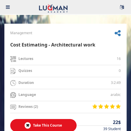
Management
Cost Estimating - Architectural work
16
Lectures
0
Quizzes
3:2:49
Duration
arabic
Language
Reviews (2)
22$
Take This Course
39 Student