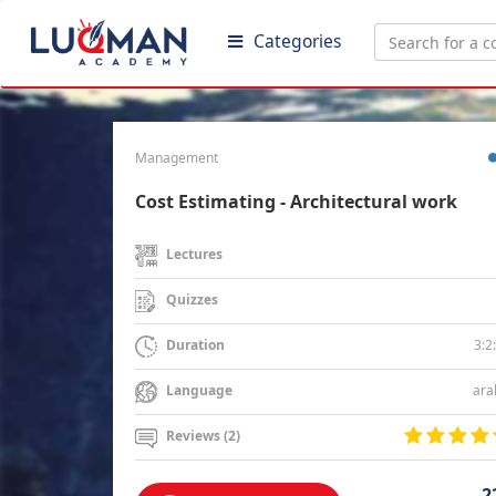
Categories
Management
Cost Estimating - Architectural work
Lectures
Quizzes
3:2
Duration
ara
Language
Reviews (2)
2