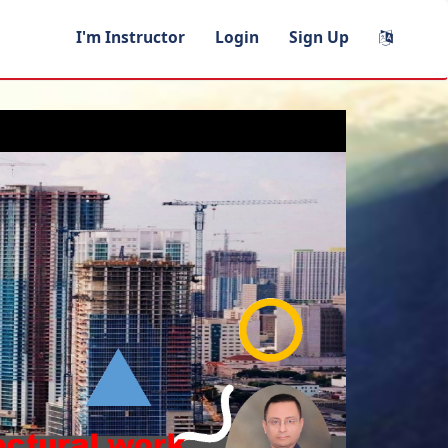
I'm Instructor
Login
Sign Up