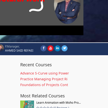
P.Manager,
AHMED SAID REFAEI
Recent Courses
Advance S-Curve using Power
Practice Managing Project Ri
Foundations of Projects Cont
Most Related Courses
Learn Animation with Moho Pro...
(0 Reviews )