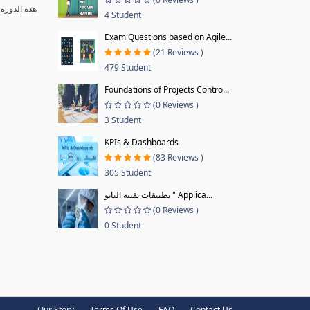
هذه الدوره 
4 Student
Exam Questions based on Agile...
(21 Reviews )
479 Student
Foundations of Projects Contro...
(0 Reviews )
3 Student
KPIs & Dashboards
(83 Reviews )
305 Student
تطبيقات تقنية النانو " Applica...
(0 Reviews )
0 Student
Our Story
Terms Of Use
FAQ
Contact Us