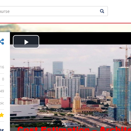
Play
Video
16
0
:49
bic
2$