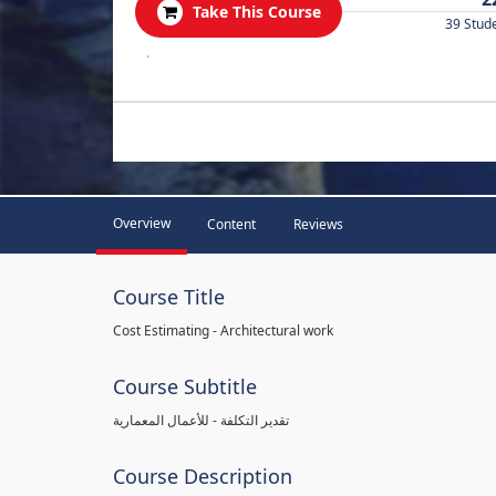
Take This Course
39 Stud
.
Overview
Content
Reviews
Course Title
Cost Estimating - Architectural work
Course Subtitle
تقدير التكلفة - للأعمال المعمارية
Course Description