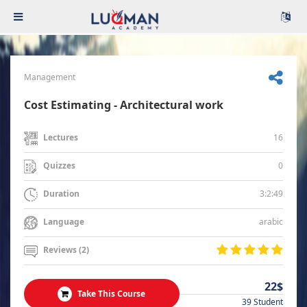
Management
Cost Estimating - Architectural work
16
Lectures
0
Quizzes
3:2:49
Duration
arabic
Language
Reviews (2)
22$
Take This Course
39 Student