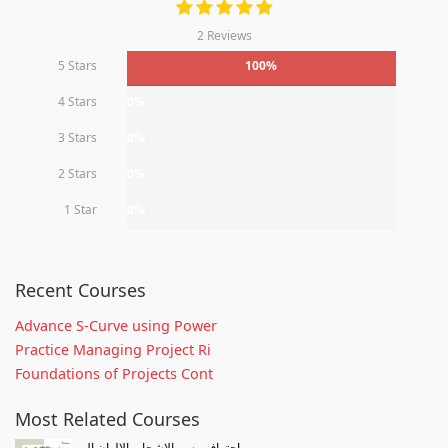
2 Reviews
5 Stars
100%
4 Stars
0%
3 Stars
0%
2 Stars
0%
1 Star
0%
Recent Courses
Advance S-Curve using Power
Practice Managing Project Ri
Foundations of Projects Cont
Most Related Courses
احتراف رسم الاشجار بالالوان ال...