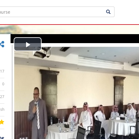
Play
Video
17
0
:27
ish
0$