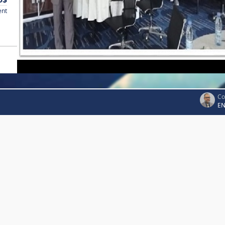
ent
Co
EN