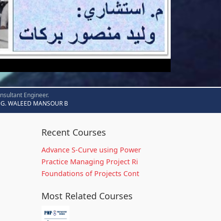
nsultant Engineer.
G. WALEED MANSOUR B
Recent Courses
Advance S-Curve using Power
Practice Managing Project Ri
Foundations of Projects Cont
Most Related Courses