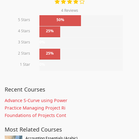
4 Reviews
5 Stars
50%
4 Stars
25%
3 Stars
0%
2 Stars
25%
1 Star
0%
Recent Courses
Advance S-Curve using Power
Practice Managing Project Ri
Foundations of Projects Cont
Most Related Courses
Accounting Essentials (Arabic)