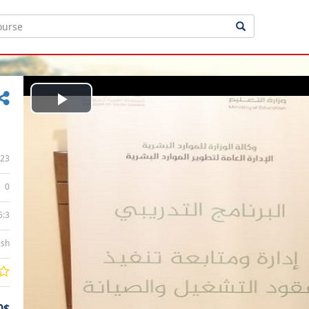
Play
Video
23
0
6:3
ish
0$