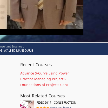
nsultant Engineer.
G. WALEED MANSOUR B
Recent Courses
Advance S-Curve using Power
Practice Managing Project Ri
Foundations of Projects Cont
Most Related Courses
FIDIC 2017 - CONSTRUCTION
(54 Reviews )