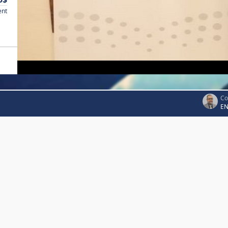
ent
Co
EN