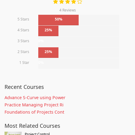
4 Reviews
5 Stars
50%
4 Stars
25%
3 Stars
0%
2 Stars
25%
1 Star
0%
Recent Courses
Advance S-Curve using Power
Practice Managing Project Ri
Foundations of Projects Cont
Most Related Courses
Project Control