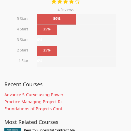
4 Reviews
5 Stars
50%
4 Stars
25%
3 Stars
0%
2 Stars
25%
1 Star
0%
Recent Courses
Advance S-Curve using Power
Practice Managing Project Ri
Foundations of Projects Cont
Most Related Courses
Keys to Successful Contract Ma...