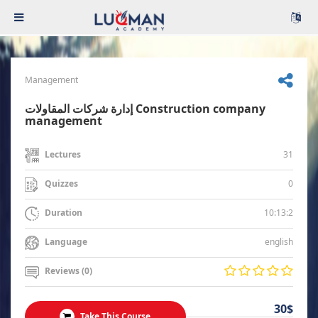
Management
إدارة شركات المقاولات Construction company
management
31
Lectures
0
Quizzes
10:13:2
Duration
english
Language
Reviews (0)
30$
Take This Course