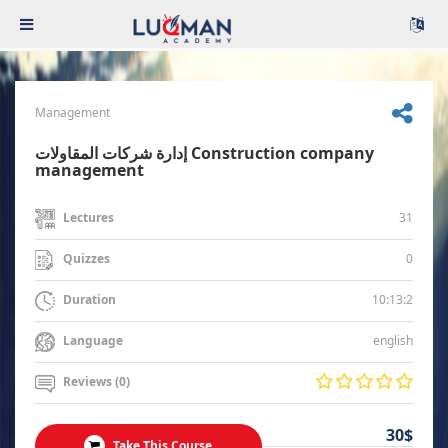
Management
إدارة شركات المقاولات Construction company
management
31
Lectures
0
Quizzes
10:13:2
Duration
english
Language
Reviews (0)
30$
Take This Course