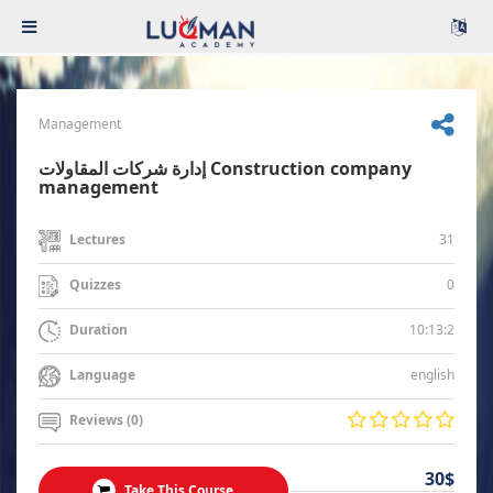
Management
إدارة شركات المقاولات Construction company
management
31
Lectures
0
Quizzes
10:13:2
Duration
english
Language
Reviews (0)
30$
Take This Course